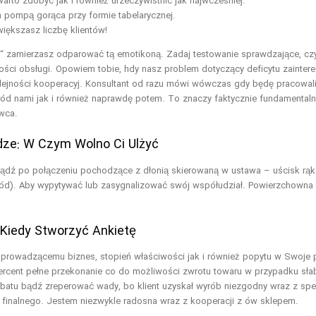
to zdobyć jak i również urzeczywistnić jak najwcześniej.
a pompą gorąca przy formie tabelarycznej.
iększasz liczbę klientów!
ć“ zamierzasz odparować tą emotikoną. Zadaj testowanie sprawdzające, c
kości obsługi. Opowiem tobie, hdy nasz problem dotyczący deficytu zainte
olejności kooperacyj. Konsultant od razu mówi wówczas gdy będę pracowali
śród nami jak i również naprawdę potem. To znaczy faktycznie fundamentaln
ywca.
ądze: W Czym Wolno Ci Ulżyć
bądź po połączeniu pochodzące z dłonią skierowaną w ustawa – uścisk rąk
ód). Aby wypytywać lub zasygnalizować swój współudział. Powierzchowna 
 Kiedy Stworzyć Ankietę
k prowadzącemu biznes, stopień właściwości jak i również popytu w Swoje p
ercent pełne przekonanie co do możliwości zwrotu towaru w przypadku słabo
batu bądź zreperować wady, bo klient uzyskał wyrób niezgodny wraz z sp
 finalnego. Jestem niezwykle radosna wraz z kooperacji z ów sklepem.