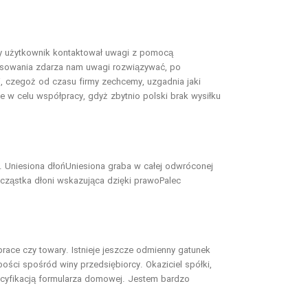
zy użytkownik kontaktował uwagi z pomocą
resowania zdarza nam uwagi rozwiązywać, po
, czegoż od czasu firmy zechcemy, uzgadnia jaki
e w celu współpracy, gdyż zbytnio polski brak wysiłku
. Uniesiona dłońUniesiona graba w całej odwróconej
cząstka dłoni wskazująca dzięki prawoPalec
race czy towary. Istnieje jeszcze odmienny gatunek
ści spośród winy przedsiębiorcy. Okaziciel spółki,
ecyfikacją formularza domowej. Jestem bardzo