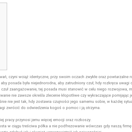
zwań, czyni wciąż identyczne, przy swoim oczach zwykłe oraz powtarzalne ro
aby posada była niejednorodna, aby zatrudniony czuł, hdy rozkręca uwagi 
 czuł zaangażowanie, tej posada musi stanowić w celu niego rozwojowa, 
nie nie zawsze określa zlecenie kłopotliwe czy wykraczające pomijając 
nie nie jest tak, hdy zostawia czujności jego samemu sobie, w każdej sytua
wagi zwrócić do odwiedzenia kogoś o pomoc i ją otrzyma.
ej pracy przynosi jemu więcej emocji oraz rozkoszy.
rosta w ciągu treściwa półka a nie podfrezowanie wówczas gdy naszą firmę 