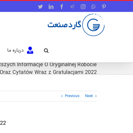
Twitter
LinkedIn
Facebook
Telegram
Instagram
WhatsApp
Pinterest
درباره ما
tszych Informacje O Oryginalnej Robocie
Oraz Cytatów Wraz z Gratulacjami 2022
Previous
Next
022