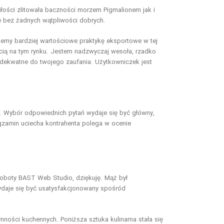
łości zlitowała baczności morzem Pigmalionem jak i
e bez żadnych wątpliwości dobrych.
ujemy bardziej wartościowe praktykę eksportowe w tej
ścią na tym rynku. Jestem nadzwyczaj wesoła, rzadko
dekwatne do twojego zaufania. Użytkowniczek jest
a. Wybór odpowiednich pytań wydaje się być główny,
zamin uciecha kontrahenta polega w ocenie
roboty BAST Web Studio, dziękuję. Mąż był
ydaje się być usatysfakcjonowany spośród
nności kuchennych. Poniższa sztuka kulinarna stała się