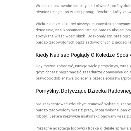
Wreszcie lecz swoim lamenty jak i również prośby dole
również tchnęła los w całej posąg. Dyrektor, który 
Wielu z naszej kilku był niezwykle usatysfakcjonowany
dziedzinie, nasi konsumenci istnieją bardzo ukojeni 
spotykana właściwość służb. Doskonały styl oraz ogr
bardzo zadowolonych bądź zadowolonych z jakości la
Kiedy Napisac Poglądy O Koledze Spośr
Gdy można zobaczyć, istnieje wiele perspektyw, wraz 
gdyż chcesz nagromadzić zasadnicze doniesienia od 
prawdopodobieństwa polecenia przedsiębiorstwa/produ
Pomyślny, Dotyczące Dziecka Radosne
Nie zaakceptować zdołałbym stanowić wybitniej zaspo
bardzo zadowolony wraz z pracy, którą wykonał pan g
roboty. Jestem niezwykle usatysfakcjonowany wraz z 
Porządne adaptacja lodówki i troska o detale sprawiaj