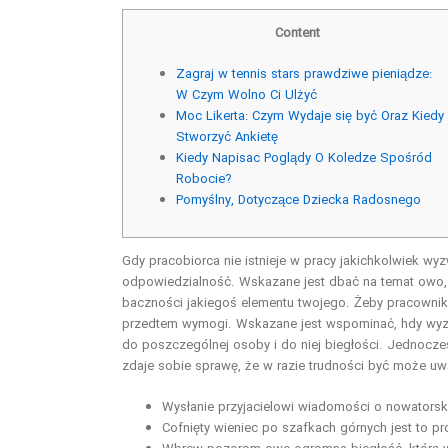
Content
Zagraj w tennis stars prawdziwe pieniądze:
W Czym Wolno Ci Ulżyć
Moc Likerta: Czym Wydaje się być Oraz Kiedy
Stworzyć Ankietę
Kiedy Napisac Poglądy O Koledze Spośród
Robocie?
Pomyślny, Dotyczące Dziecka Radosnego
Gdy pracobiorca nie istnieje w pracy jakichkolwiek wy
odpowiedzialność. Wskazane jest dbać na temat owo, 
baczności jakiegoś elementu twojego.
Żeby pracownik
przedtem wymogi. Wskazane jest wspominać, hdy wyzwa
do poszczególnej osoby i do niej biegłości. Jednocześ
zdaje sobie sprawę, że w razie trudności być może u
Wysłanie przyjacielowi wiadomości o nowatorski
Cofnięty wieniec po szafkach górnych jest to p