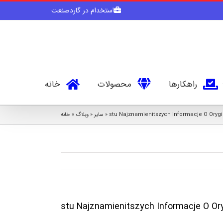
Skip
استخدام در گاردصنعت
to
content
راهکارها
محصولات
خانه
خانه
»
وبلاگ
»
سایر
»
stu Najznamienitszych Informacje O Orygi
stu Najznamienitszych Informacje O Or