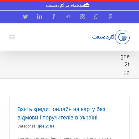
Skip
استخدام در گاردصنعت
to
content
Twitter
LinkedIn
Facebook
Telegram
Instagram
WhatsApp
Pinterest
gde
2t
ua
Взять кредит онлайн на карту без
відмови і поручителів в Україні
Categories:
gde 2t ua
Кожен споживач фінансових послуг Товариства з